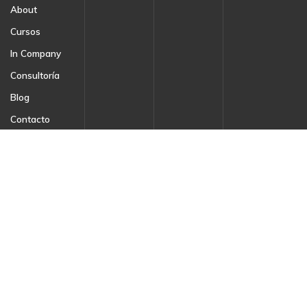
About
Cursos
In Company
Consultoría
Blog
Contacto
Newsletter
Recibí las últimas novedades y mantenete
informado.
Email: